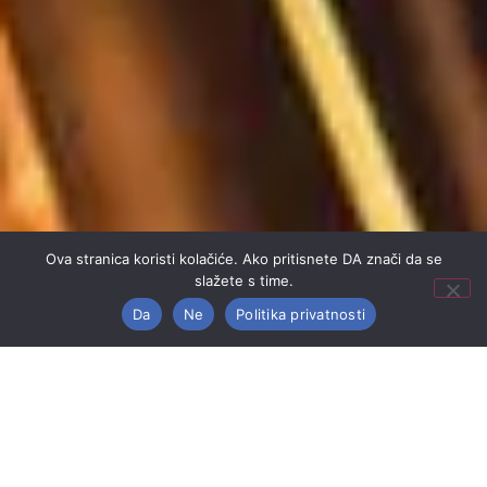
Ova stranica koristi kolačiće. Ako pritisnete DA znači da se
slažete s time.
Da
Ne
Politika privatnosti
AS Igor
AUTOLIMARIJA I
LAKIRNICA
AS Igor vrši autolimarske i autolakirerske usluge u koje