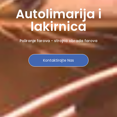
Autolimarija i
lakirnica
Poliranje farova - strojna obrada farova
Kontaktirajte Nas